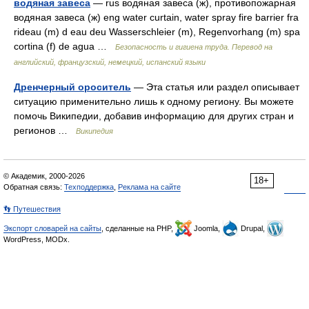
водяная завеса
— rus водяная завеса (ж), противопожарная
водяная завеса (ж) eng water curtain, water spray fire barrier fra
rideau (m) d eau deu Wasserschleier (m), Regenvorhang (m) spa
cortina (f) de agua …
Безопасность и гигиена труда. Перевод на
английский, французский, немецкий, испанский языки
Дренчерный ороситель
— Эта статья или раздел описывает
ситуацию применительно лишь к одному региону. Вы можете
помочь Википедии, добавив информацию для других стран и
регионов …
Википедия
© Академик, 2000-2026
18+
Обратная связь:
Техподдержка
,
Реклама на сайте
👣 Путешествия
Экспорт словарей на сайты
, сделанные на PHP,
Joomla,
Drupal,
WordPress, MODx.