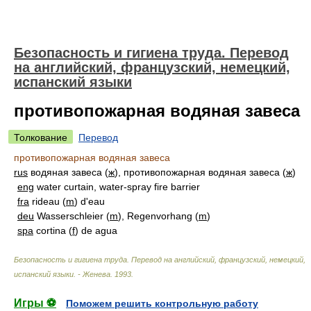
Безопасность и гигиена труда. Перевод
на английский, французский, немецкий,
испанский языки
противопожарная водяная завеса
Толкование
Перевод
противопожарная водяная завеса
rus
водяная завеса (
ж
), противопожарная водяная завеса (
ж
)
eng
water curtain, water-spray fire barrier
fra
rideau (
m
) d'eau
deu
Wasserschleier (
m
), Regenvorhang (
m
)
spa
cortina (
f
) de agua
Безопасность и гигиена труда. Перевод на английский, французский, немецкий,
испанский языки. - Женева
.
1993
.
Игры ⚽
Поможем решить контрольную работу